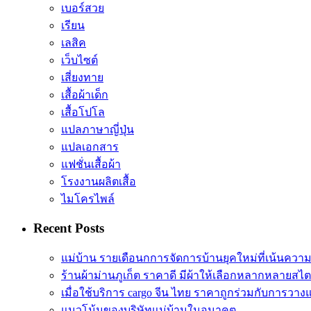
เบอร์สวย
เรียน
เลสิค
เว็บไซต์
เสี่ยงทาย
เสื้อผ้าเด็ก
เสื้อโปโล
แปลภาษาญี่ปุ่น
แปลเอกสาร
แฟชั่นเสื้อผ้า
โรงงานผลิตเสื้อ
ไมโครไพล์
Recent Posts
แม่บ้าน รายเดือนกการจัดการบ้านยุคใหม่ที่เน้นควา
ร้านผ้าม่านภูเก็ต ราคาดี มีผ้าให้เลือกหลากหลายสไต
เมื่อใช้บริการ cargo จีน ไทย ราคาถูกร่วมกับการวาง
แนวโน้มของบริษัทแม่บ้านในอนาคต