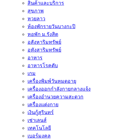
สินค้าและบริการ
สุขภาพ
หวยลาว
ห้องพักรายวันบางกะปิ
หอพัก ม.รังสิต
อสังหาริมทรัพย์
อหังสาริมทรัพย์
อาหาร
อาหารโรคตับ
เกม
เครื่องพิมพ์วันหมดอายุ
เครื่องออกกำลังกายกลางแจ้ง
เครื่องอำนวยความสะดวก
เครื่องแต่งกาย
เงินกู้สุรินทร์
เช่าเลนส์
เทคโนโลยี
เบอร์มงคล