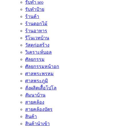
รับทำ seo
รับทำป้าย
ร้านค้า
ร้านดอกไม้
ร้านอาหาร
รีโนเวทบ้าน
วัสดุก่อสร้าง
วิเคราะห์บอล
ศัลยกรรม
ศัลยกรรมหน้าอก
ศาลพระพรหม
ศาลพระภูมิ
สั่งผลิตเสื้อโปโล
สัมนาบ้าน
สายคล้อง
สายคล้องบัตร
สินค้า
สินค้านำเข้า