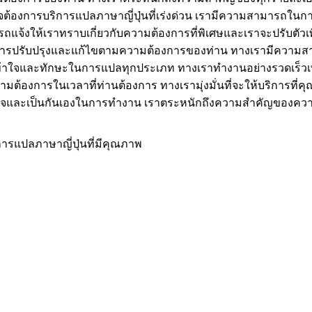
อาจต้องการบริการแปลภาษาญี่ปุ่นที่เร่งด่วน เรามีความสามารถ
แจ้งให้เราทราบเกี่ยวกับความต้องการที่พิเศษและเราจะปรับตัวเพื่
ทำการปรับปรุงและแก้ไขตามความต้องการของท่าน ทางเรามีความส
ามเข้าใจและทักษะในการแปลทุกประเภท ทางเราทำงานอย่างรวดเร็
ามต้องการในเวลาที่ท่านต้องการ ทางเรามุ่งมั่นที่จะให้บริการที่
งใจและเป็นกันเองในการทำงาน เราตระหนักถึงความสำคัญของความ
ารแปลภาษาญี่ปุ่นที่มีคุณภาพ