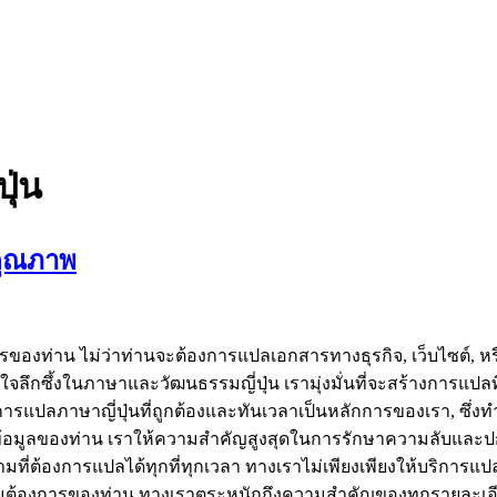
ุ่น
ีคุณภาพ
การของท่าน ไม่ว่าท่านจะต้องการแปลเอกสารทางธุรกิจ, เว็บไซต์, 
้าใจลึกซึ้งในภาษาและวัฒนธรรมญี่ปุ่น เรามุ่งมั่นที่จะสร้างการ
ุด การแปลภาษาญี่ปุ่นที่ถูกต้องและทันเวลาเป็นหลักการของเรา, ซึ่
มูลของท่าน เราให้ความสำคัญสูงสุดในการรักษาความลับและปกป้
ต้องการแปลได้ทุกที่ทุกเวลา ทางเราไม่เพียงเพียงให้บริการแปลภา
วามต้องการของท่าน ทางเราตระหนักถึงความสำคัญของทุกรายละเอี