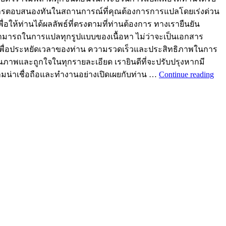
ในการตอบสนองทันในสถานการณ์ที่คุณต้องการการแปลโดยเร่งด่วน
อให้ท่านได้ผลลัพธ์ที่ตรงตามที่ท่านต้องการ ทางเรายืนยัน
ามารถในการแปลทุกรูปแบบของเนื้อหา ไม่ว่าจะเป็นเอกสาร
วเพื่อประหยัดเวลาของท่าน ความรวดเร็วและประสิทธิภาพในการ
คุณภาพและถูกใจในทุกรายละเอียด เรายินดีที่จะปรับปรุงหากมี
น่าเชื่อถือและทำงานอย่างเปิดเผยกับท่าน …
Continue reading