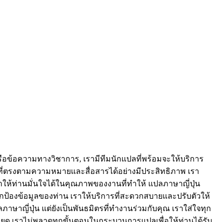
หรือข้อความทางวิชาการ, เรามีทีมนักแปลที่พร้อมจะให้บริการ
แปลที่ตรงตามความหมายและสื่อสารได้อย่างมีประสิทธิภาพ เรา
งทำให้ท่านมั่นใจได้ในคุณภาพของงานที่ทำให้ แปลภาษาญี่ปุ่น
องข้อมูลของท่าน เราให้บริการที่สะดวกสบายและปรับตัวให้
ษาญี่ปุ่น แต่ยังเป็นพันธมิตรที่ทำงานร่วมกับคุณ เราใส่ใจทุก
ยด เราไม่พลาดทุกขั้นตอนในกระบวนการแปลเพื่อให้ท่านได้รับ