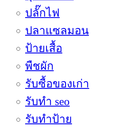
ปลั๊กไฟ
ปลาแซลมอน
ป้ายเสื้อ
พืชผัก
รับซื้อของเก่า
รับทำ seo
รับทำป้าย