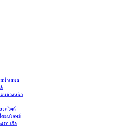
มสม่ำเสมอ
ล์
แผนล่วงหน้า
ละสไตล์
ี่ตอบโจทย์
งรถ-เรือ