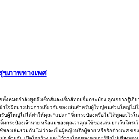
่อสุขภาพทางเพศ
ื่อทั้งหมดกำลังพูดถึงเซ็กส์และเซ็กส์ทอยจิ๋มกระป๋อง คุณอยากรู้เก
ใจผิดบางประการเกี่ยวกับของเล่นสำหรับผู้ใหญ่คนส่วนใหญ่ไม่ใช้เ
ำหรับผู้ใหญ่ไม่ได้ทำให้คุณ “แปลก” จิ๋มกระป๋องหรือไม่ได้พูดอะไร
จิ๋มกระป๋องเจ้านาย หรือแม่ของคุณว่าคุณใช้ของเล่น ยกเว้นใครเว
ใช้ของเล่นร่วมกัน ไม่ว่าจะเป็นผู้หญิงหรือผู้ชาย หรือรักต่างเพศ
่งใหม่ๆ ด้วยกัน เปิดใจกว้าง และไว้วางใจคู่ของคุณจะรู้สึกไม่เพีย