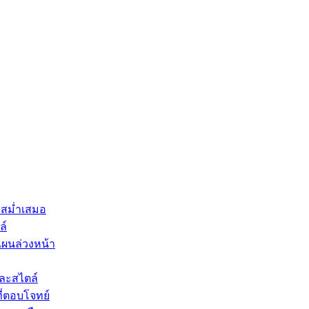
มสม่ำเสมอ
ล์
แผนล่วงหน้า
ละสไตล์
ี่ตอบโจทย์