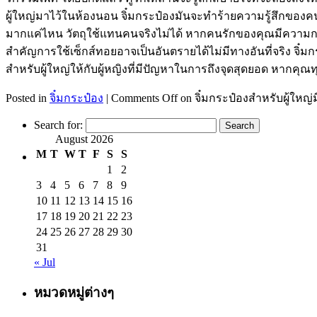
ผู้ใหญ่มาไว้ในห้องนอน จิ๋มกระป๋องมันจะทำร้ายความรู้สึกของค
มากแค่ไหน วัตถุใช้แทนคนจริงไม่ได้ หากคนรักของคุณมีความกลัว
สำคัญการใช้เซ็กส์ทอยอาจเป็นอันตรายได้ไม่มีทางอันที่จริง จ
สำหรับผู้ใหญ่ให้กับผู้หญิงที่มีปัญหาในการถึงจุดสุดยอด หากคุ
Posted in
จิ๋มกระป๋อง
|
Comments Off
on จิ๋มกระป๋องสำหรับผู้ใหญ
Search for:
August 2026
M
T
W
T
F
S
S
1
2
3
4
5
6
7
8
9
10
11
12
13
14
15
16
17
18
19
20
21
22
23
24
25
26
27
28
29
30
31
« Jul
หมวดหมู่ต่างๆ