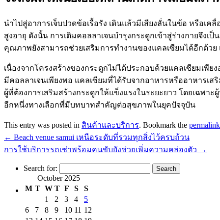
นำไปสู่อาการเจ็บปวดข้อเรื้อรัง เดินแล้วมีเสียงลั่นในข้อ หรือเ
สูงอายุ ดังนั้น การเติมคอลลาเจนบำรุงกระดูกเข้าสู่ร่างกายจึง
คุณภาพยังสามารถช่วยเสริมการทำงานของแคลเซียมได้อีกด้วย เพ
เนื่องจากโครงสร้างของกระดูกไม่ได้ประกอบด้วยแคลเซียมเพียงอย่
มีคอลลาเจนเพียงพอ แคลเซียมที่ได้รับจากอาหารหรืออาหารเสริมก
ผู้ที่ต้องการเสริมสร้างกระดูกให้แข็งแรงในระยะยาว โดยเฉพาะผู
อีกหนึ่งทางเลือกที่มีบทบาทสำคัญต่อสุขภาพในยุคปัจจุบัน
This entry was posted in
สินค้าและบริการ
. Bookmark the
permalink
←
Beach venue samui เหนือระดับที่รวมทุกสิ่งไว้ครบถ้วน
การใช้บริการรถเช่าพร้อมคนขับยังช่วยเพิ่มความคล่องตัว
→
Search for:
October 2025
M
T
W
T
F
S
S
1
2
3
4
5
6
7
8
9
10
11
12