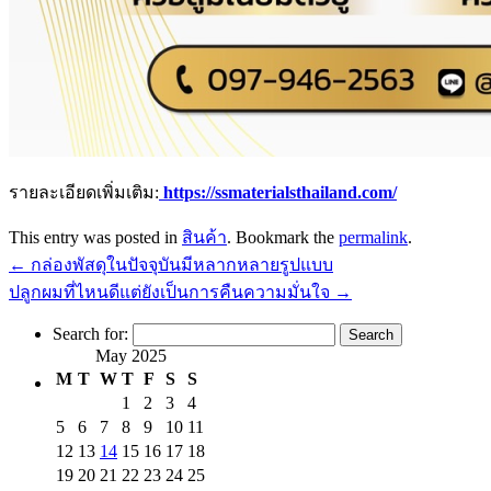
รายละเอียดเพิ่มเติม:
https://ssmaterialsthailand.com/
This entry was posted in
สินค้า
. Bookmark the
permalink
.
←
กล่องพัสดุในปัจจุบันมีหลากหลายรูปแบบ
ปลูกผมที่ไหนดีแต่ยังเป็นการคืนความมั่นใจ
→
Search for:
May 2025
M
T
W
T
F
S
S
1
2
3
4
5
6
7
8
9
10
11
12
13
14
15
16
17
18
19
20
21
22
23
24
25