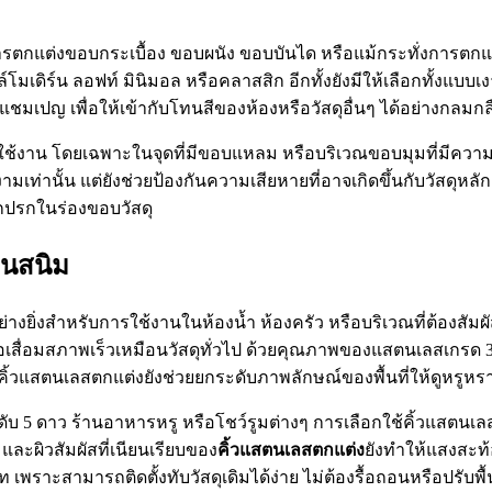
ตกแต่งขอบกระเบื้อง ขอบผนัง ขอบบันได หรือแม้กระทั่งการตกแ
โมเดิร์น ลอฟท์ มินิมอล หรือคลาสสิก อีกทั้งยังมีให้เลือกทั้งแ
แชมเปญ เพื่อให้เข้ากับโทนสีของห้องหรือวัสดุอื่นๆ ได้อย่างกลมกล
ใช้งาน โดยเฉพาะในจุดที่มีขอบแหลม หรือบริเวณขอบมุมที่มีความ
ท่านั้น แต่ยังช่วยป้องกันความเสียหายที่อาจเกิดขึ้นกับวัสดุหลัก 
กปรกในร่องขอบวัสดุ
็นสนิม
งยิ่งสำหรับการใช้งานในห้องน้ำ ห้องครัว หรือบริเวณที่ต้องสัมผ
ื่อมสภาพเร็วเหมือนวัสดุทั่วไป ด้วยคุณภาพของแสตนเลสเกรด 304
้วแสตนเลสตกแต่งยังช่วยยกระดับภาพลักษณ์ของพื้นที่ให้ดูหรูหราแ
ับ 5 ดาว ร้านอาหารหรู หรือโชว์รูมต่างๆ การเลือกใช้คิ้วแสตนเ
ละผิวสัมผัสที่เนียนเรียบของ
คิ้วแสตนเลสตกแต่ง
ยังทำให้แสงสะท้
วท เพราะสามารถติดตั้งทับวัสดุเดิมได้ง่าย ไม่ต้องรื้อถอนหรือปรับ